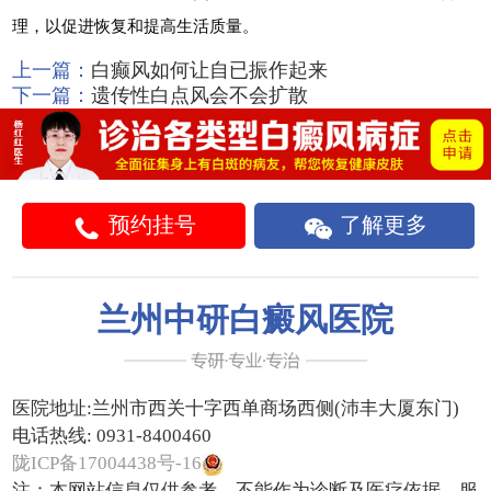
理，以促进恢复和提高生活质量。
上一篇：
白癫风如何让自已振作起来
下一篇：
遗传性白点风会不会扩散
预约挂号
了解更多
兰州中研白癜风医院
医院地址:
兰州市西关十字西单商场西侧(沛丰大厦东门)
电话热线:
0931-8400460
陇ICP备17004438号-16
注：本网站信息仅供参考，不能作为诊断及医疗依据，服