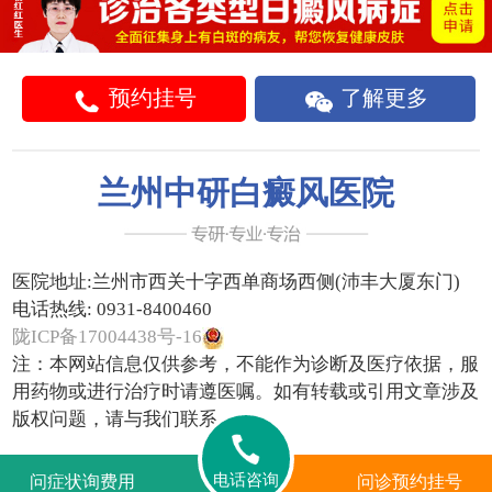
预约挂号
了解更多
兰州中研白癜风医院
医院地址:
兰州市西关十字西单商场西侧(沛丰大厦东门)
电话热线:
0931-8400460
陇ICP备17004438号-16
注：本网站信息仅供参考，不能作为诊断及医疗依据，服
用药物或进行治疗时请遵医嘱。如有转载或引用文章涉及
版权问题，请与我们联系。
电话咨询
问症状询费用
问诊预约挂号