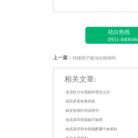
祛白热线
0931-840046
上一篇：
转移因子能治白斑病吗
相关文章:
·泼尼松片出现副作用怎么办
·莫匹罗星软膏药效
·曲安奈德针剂说明书
·他克莫司到底能不能用
·他克莫司和补骨脂酊哪个效果好