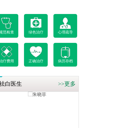
规范检查
绿色治疗
心理疏导
治疗费用
正确治疗
病历存档
祛白医生
>>更多