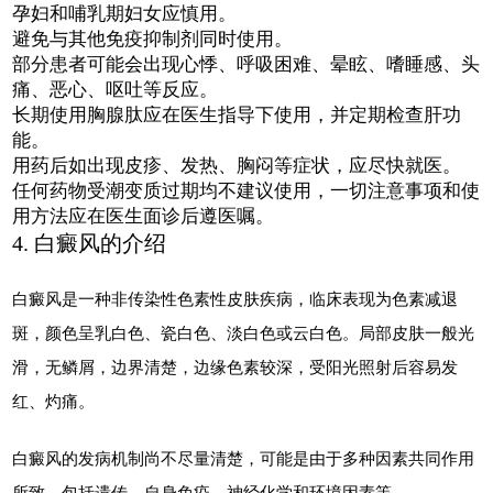
孕妇和哺乳期妇女应慎用。
避免与其他免疫抑制剂同时使用。
部分患者可能会出现心悸、呼吸困难、晕眩、嗜睡感、头
痛、恶心、呕吐等反应。
长期使用胸腺肽应在医生指导下使用，并定期检查肝功
能。
用药后如出现皮疹、发热、胸闷等症状，应尽快就医。
任何药物受潮变质过期均不建议使用，一切注意事项和使
用方法应在医生面诊后遵医嘱。
4. 白癜风的介绍
白癜风是一种非传染性色素性皮肤疾病，临床表现为色素减退
斑，颜色呈乳白色、瓷白色、淡白色或云白色。局部皮肤一般光
滑，无鳞屑，边界清楚，边缘色素较深，受阳光照射后容易发
红、灼痛。
白癜风的发病机制尚不尽量清楚，可能是由于多种因素共同作用
所致，包括遗传、自身免疫、神经化学和环境因素等。