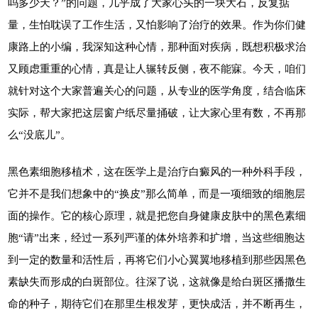
吗多少天？”的问题，几乎成了大家心头的一块大石，反复掂
量，生怕耽误了工作生活，又怕影响了治疗的效果。作为你们健
康路上的小编，我深知这种心情，那种面对疾病，既想积极求治
又顾虑重重的心情，真是让人辗转反侧，夜不能寐。今天，咱们
就针对这个大家普遍关心的问题，从专业的医学角度，结合临床
实际，帮大家把这层窗户纸尽量捅破，让大家心里有数，不再那
么“没底儿”。
黑色素细胞移植术，这在医学上是治疗白癜风的一种外科手段，
它并不是我们想象中的“换皮”那么简单，而是一项细致的细胞层
面的操作。它的核心原理，就是把您自身健康皮肤中的黑色素细
胞“请”出来，经过一系列严谨的体外培养和扩增，当这些细胞达
到一定的数量和活性后，再将它们小心翼翼地移植到那些因黑色
素缺失而形成的白斑部位。往深了说，这就像是给白斑区播撒生
命的种子，期待它们在那里生根发芽，更快成活，并不断再生，