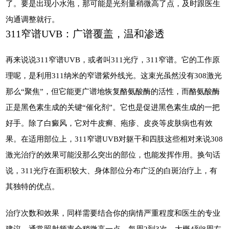
了。要是出现小水泡，那可能是光剂量稍微高了点，及时跟医生
沟通调整就行。
311窄谱UVB：广谱覆盖，温和渗透
再来说说311窄谱UVB，或者叫311光疗，311窄谱。它的工作原
理呢，是利用311纳米的窄谱紫外线光。这束光虽然没有308激光
那么“聚焦”，但它能更广谱地恢复酪氨酸酶的活性，而酪氨酸酶
正是黑色素生成的关键“催化剂”。它也是促进黑色素生成的一把
好手。除了白癜风，它对牛皮癣、疱疹、皮炎等皮肤病也有效
果。在适用部位上，311窄谱UVB对躯干和四肢这些相对来说308
激光治疗的效果可能没那么突出的部位，也能发挥作用。换句话
说，311光疗在面积较大、身体部位分布广泛的白斑治疗上，有
其独特的优点。
治疗次数和效果，同样需要结合你的病情严重程度和医生的专业
建议。通常照射频率会稍微高一点，每周2到3次，大概4到8周左