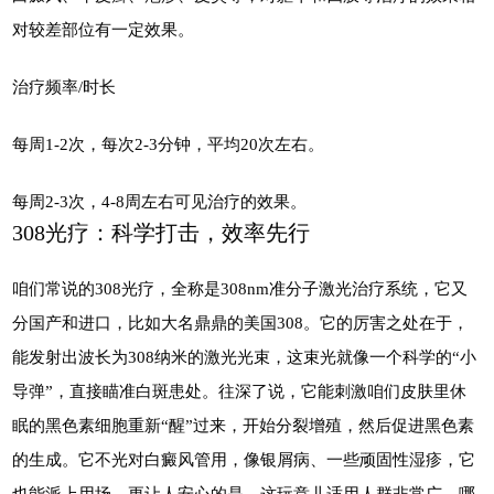
对较差部位有一定效果。
治疗频率/时长
每周1-2次，每次2-3分钟，平均20次左右。
每周2-3次，4-8周左右可见治疗的效果。
308光疗：科学打击，效率先行
咱们常说的308光疗，全称是308nm准分子激光治疗系统，它又
分国产和进口，比如大名鼎鼎的美国308。它的厉害之处在于，
能发射出波长为308纳米的激光光束，这束光就像一个科学的“小
导弹”，直接瞄准白斑患处。往深了说，它能刺激咱们皮肤里休
眠的黑色素细胞重新“醒”过来，开始分裂增殖，然后促进黑色素
的生成。它不光对白癜风管用，像银屑病、一些顽固性湿疹，它
也能派上用场。更让人安心的是，这玩意儿适用人群非常广，哪