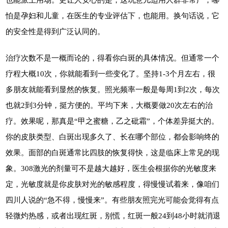
怕是孕妇和儿童，在医生的专业评估下，也能用。换句话说，它
的安全性是得到广泛认同的。
治疗次数不是一概而论的，得看你白斑的具体情况。但通常一个
疗程大概10次，你就能看到一些变化了。坚持1-3个月左右，很
多朋友就能看到显然的恢复。照光频率一般是每周1到2次，每次
也就2到3分钟，挺方便的。平均下来，大概要做20次左右的治
疗。效果呢，那真是“甲之蜜糖，乙之砒霜”，个体差异挺大的。
你的皮肤类型、白斑出现多久了、长在哪个部位，都会影响终的
效果。面部的白斑通常比四肢的恢复得快，这是临床上常见的现
象。308激光的剂量可不是越大越好，医生会根据你的光敏度来
定，光敏度就是你皮肤对光的敏感程度，得慢慢试着来，像咱们
四川人说的“急不得，慢慢来”。有些朋友照完光可能会觉得有点
轻微灼热感，或者出现红斑，别慌，红斑一般24到48小时就消退