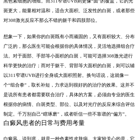
黑色素细胞的增殖。而311窄谱UVB则更像“面”的覆盖，它的光
斑更大，能量相对温和，适合大面积、泛发性的白斑，或者那些
对308激光反应不那么不错的躯干和四肢部位。
想象一下，如果你的白斑既有小而顽固的，又有面积较大、分布
广泛的，那么医生可能会根据你的具体情况，灵活地选择组合疗
法。对于面部、手部等小面积的白斑，可能可选择308激光进行
科学更快的治疗；而对于躯干、背部等大面积的白斑，则可以辅
以311窄谱UVB进行全身或大面积照射。换句话说，这就像一
个“组合拳”，取长补短，力求达到很好的的治疗的效果。这并不
是说所有患者都需要联合治疗，具体的方案，必须由专业的医生
根据你的病情、白斑类型、部位、以及对光疗的反应来综合评估
制定。千万别自己“瞎琢磨”，或者听信一些不靠谱的“偏方”。
白癜风患者的日常与费用考量
白癜风，说到底，就是一种色素性皮肤病。大家较关心的是，它