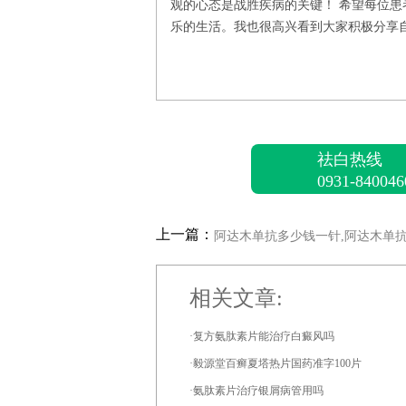
观的心态是战胜疾病的关键！ 希望每位
乐的生活。我也很高兴看到大家积极分享
祛白热线
0931-840046
上一篇：
相关文章:
·复方氨肽素片能治疗白癜风吗
·毅源堂百癣夏塔热片国药准字100片
·氨肽素片治疗银屑病管用吗