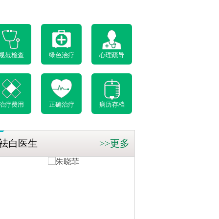
规范检查
绿色治疗
心理疏导
治疗费用
正确治疗
病历存档
祛白医生
>>更多