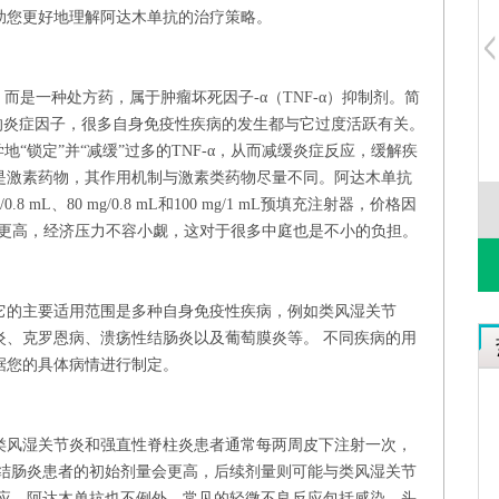
助您更好地理解阿达木单抗的治疗策略。
而是一种处方药，属于肿瘤坏死因子-α（TNF-α）抑制剂。简
用的炎症因子，很多自身免疫性疾病的发生都与它过度活跃有关。
地“锁定”并“减缓”过多的TNF-α，从而减缓炎症反应，缓解疾
是激素药物，其作用机制与激素类药物尽量不同。阿达木单抗
永
朱晓菲
 mL、80 mg/0.8 mL和100 mg/1 mL预填充注射器，价格因
元甚至更高，经济压力不容小觑，这对于很多中庭也是不小的负担。
它的主要适用范围是多种自身免疫性疾病，例如类风湿关节
炎、克罗恩病、溃疡性结肠炎以及葡萄膜炎等。 不同疾病的用
据您的具体病情进行制定。
类风湿关节炎和强直性脊柱炎患者通常每两周皮下注射一次，
性结肠炎患者的初始剂量会更高，后续剂量则可能与类风湿关节
反应，阿达木单抗也不例外。常见的轻微不良反应包括感染、头