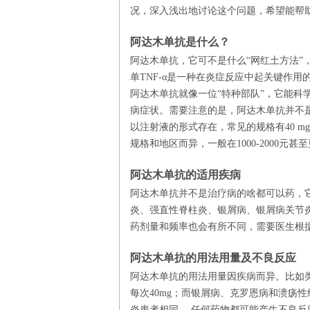
况，深入浅出地讨论这个问题，希望能帮
阿达木单抗是什么？
阿达木单抗，它可不是什么“网红土方法”，
单TNF-α是一种在炎症反应中起关键作
阿达木单抗就像一位“特种部队”，它能科学
病症状。需要注意的是，阿达木单抗并不
杨红红
侯慧
以注射液的形式存在，常见的规格有40 mg/0.8
规格和地区而异，一般在1000-2000
阿达木单抗的适用疾病
阿达木单抗并不是治疗病的啥都可以药，
炎、强直性脊柱炎、银屑病、银屑病关节
药剂量和频率也会有所不同，需要医生根
阿达木单抗的用法用量及不良反应
阿达木单抗的用法用量因疾病而异。比如
每次40mg；而银屑病、克罗恩病和溃疡
炎患者相同。 任何药物都可能产生不良