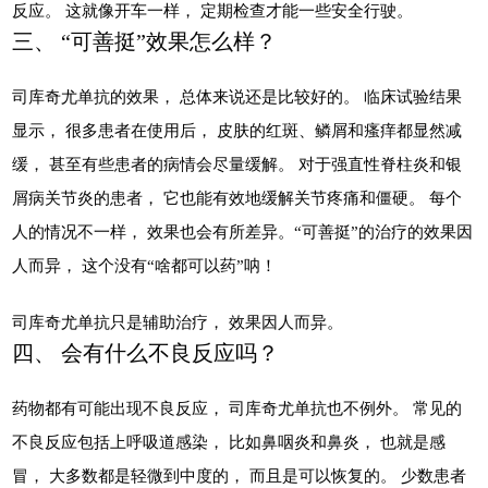
反应。 这就像开车一样， 定期检查才能一些安全行驶。
三、 “可善挺”效果怎么样？
司库奇尤单抗的效果， 总体来说还是比较好的。 临床试验结果
显示， 很多患者在使用后， 皮肤的红斑、鳞屑和瘙痒都显然减
缓， 甚至有些患者的病情会尽量缓解。 对于强直性脊柱炎和银
屑病关节炎的患者， 它也能有效地缓解关节疼痛和僵硬。 每个
人的情况不一样， 效果也会有所差异。“可善挺”的治疗的效果因
人而异， 这个没有“啥都可以药”呐！
司库奇尤单抗只是辅助治疗， 效果因人而异。
四、 会有什么不良反应吗？
药物都有可能出现不良反应， 司库奇尤单抗也不例外。 常见的
不良反应包括上呼吸道感染， 比如鼻咽炎和鼻炎， 也就是感
冒， 大多数都是轻微到中度的， 而且是可以恢复的。 少数患者